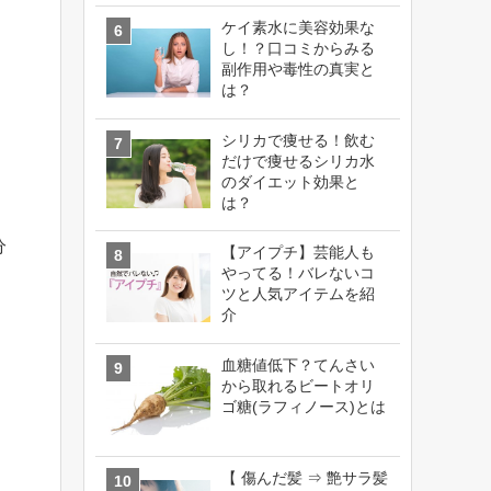
ケイ素水に美容効果な
し！？口コミからみる
副作用や毒性の真実と
は？
シリカで痩せる！飲む
だけで痩せるシリカ水
のダイエット効果と
は？
分
【アイプチ】芸能人も
やってる！バレないコ
ツと人気アイテムを紹
介
。
血糖値低下？てんさい
から取れるビートオリ
ゴ糖(ラフィノース)とは
【 傷んだ髪 ⇒ 艶サラ髪