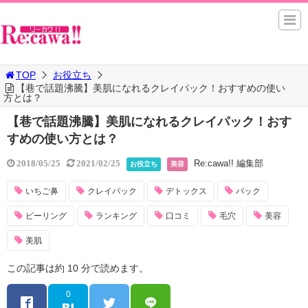
TOP
お役立ち
【巷で話題沸騰】美肌になれるクレイパック！おすすめの使い
方とは？
【巷で話題沸騰】美肌になれるクレイパック！おす
すめの使い方とは？
Re:cawa!! 編集部
2018/05/25
2021/02/25
お役立ち
美容
いちご鼻
クレイパック
デトックス
パック
ピーリング
ランキング
口コミ
毛穴
美容
美肌
この記事は約 10 分で読めます。
0