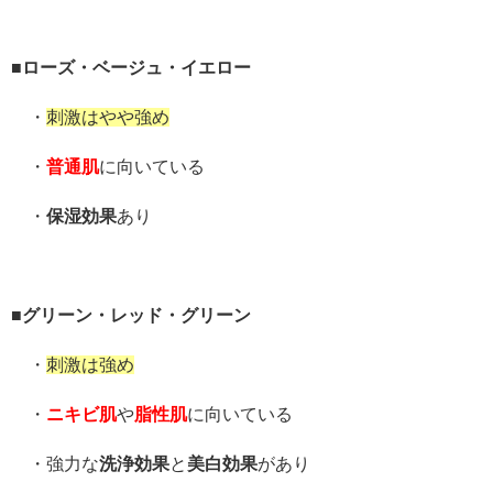
■ローズ・ベージュ・イエロー
・
刺激はやや強め
・
普通肌
に向いている
・
保湿効果
あり
■グリーン・レッド・グリーン
・
刺激は強め
・
ニキビ肌
や
脂性肌
に向いている
・強力な
洗浄効果
と
美白効果
があり