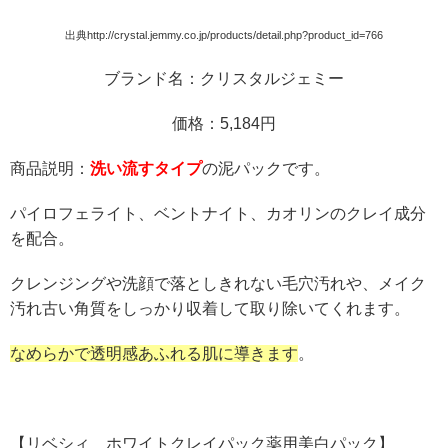
出典http://crystal.jemmy.co.jp/products/detail.php?product_id=766
ブランド名：クリスタルジェミー
価格：5,184円
商品説明：
洗い流すタイプ
の泥パックです。
パイロフェライト、ベントナイト、カオリンのクレイ成分
を配合。
クレンジングや洗顔で落としきれない毛穴汚れや、メイク
汚れ古い角質をしっかり収着して取り除いてくれます。
なめらかで透明感あふれる肌に導きます
。
【リベシィ ホワイトクレイパック
薬用美白パック
】