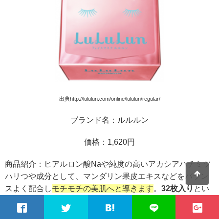
出典http://lululun.com/online/lululun/regular/
ブランド名：ルルルン
価格：1,620円
商品紹介：ヒアルロン酸Naや純度の高いアカシアハチミツ
ハリつや成分として、マンダリン果皮エキスなどをバラン
スよく配合し
モチモチの美肌へと導きます
。
32枚入り
とい
う内容量なので毎日おしみなく使えます。