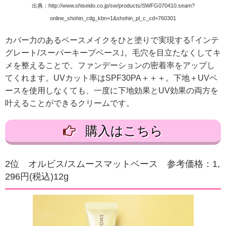
出典：http://www.shiseido.co.jp/sw/products/SWFG070410.seam?
online_shohin_ctlg_kbn=1&shohin_pl_c_cd=760301
カバー力のあるベースメイクをひと塗りで実現する｢インテ
グレート/スーパーキープベース｣。毛穴を目立たなくしてキ
メを整えることで、ファンデーションの密着率をアップし
てくれます。UVカット率はSPF30PA＋＋＋。下地＋UVベ
ースを使用しなくても、一度に下地効果とUV効果の両方を
叶えることができるクリームです。
購入はこちら
2位 オルビス/スムースマットベース 参考価格：1,
296円(税込)12g