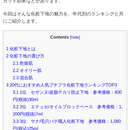
カット効果などがあります。
今回はそんな化粧下地の魅力を、年代別のランキングと共
にご紹介します。
Contents
[
hide
]
1
化粧下地とは
2
化粧下地の選び方
2.1
乾燥肌
2.2
オイリー肌
2.3
混合肌
3
20代におすすめ人気プチプラ化粧下地ランキングTOP3
3.1
1位 セザンヌ/皮脂テカリ防止下地 参考価格：600
円(税抜)30ml
3.2
2位 エテュセ/オイルブロックベース 参考価格：1,
200円(税抜)7ml
3.3
3位 サナ/毛穴パテ職人化粧下地 参考価格：1,080
円(税込)25ml