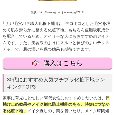
出典：http://noevirgroup.jp/sana/g/g47217/
｢サナ/毛穴パテ職人化粧下地｣は、デコボコとした毛穴を埋
めて肌を滑らかに整える化粧下地。もちろん皮脂吸収成分
を配合しているため、オイリーな人にもおすすめのアイテ
ムです。また、美容液のようにスルッと伸びのよいテクス
チャーで、肌の潤いを保つ効果も期待できます。
購入はこちら
30代におすすめ人気プチプラ化粧下地ラン
キングTOP3
家事に育児にと忙しい30代女性におすすめしたいのは、
日
焼け止め効果やメイク崩れ防止機能のある、時短につなが
る化粧下地。
メイク直しの手間を省いたり、メイク時間短