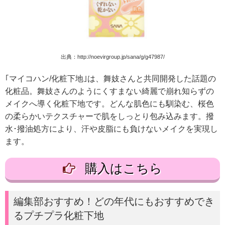
出典：http://noevirgroup.jp/sana/g/g47987/
｢マイコハン/化粧下地｣は、舞妓さんと共同開発した話題の
化粧品。舞妓さんのようにくすまない綺麗で崩れ知らずの
メイクへ導く化粧下地です。どんな肌色にも馴染む、桜色
の柔らかいテクスチャーで肌をしっとり包み込みます。撥
水･撥油処方により、汗や皮脂にも負けないメイクを実現し
ます。
購入はこちら
編集部おすすめ！どの年代にもおすすめでき
るプチプラ化粧下地