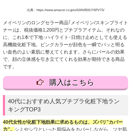
出典：https://www.amazon.co.jp/o/ASIN/B00JY6PV7S/
メイベリンのロングセラー商品｢メイベリン/スキンブライト
ナー｣は、税抜価格1,200円とプチプラアイテム。それなの
に、これ1本で下地･ハイライト･日焼け止めとしても使える
高機能化粧下地。ピンクカラーが顔色を一瞬でパッと明る
い血色のよい素肌に整えてくれます。さらにパールの効果
で、顔の立体感を引き立ててくれる効果が期待できる商品
です。
購入はこちら
40代におすすめ人気プチプラ化粧下地ラン
キングTOP3
40代女性が化粧下地効果に求めるものは、ズバリ”カバー
力”。
シミやシワといった肌悩みをカバーしながら、ツヤ肌