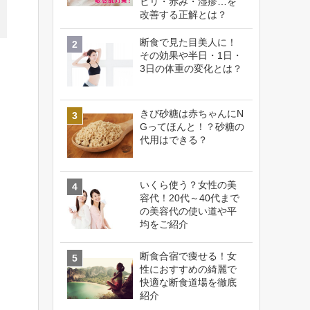
ヒリ・赤み・湿疹…を
改善する正解とは？
断食で見た目美人に！
その効果や半日・1日・
3日の体重の変化とは？
きび砂糖は赤ちゃんにN
Gってほんと！？砂糖の
代用はできる？
いくら使う？女性の美
容代！20代～40代まで
の美容代の使い道や平
均をご紹介
断食合宿で痩せる！女
性におすすめの綺麗で
快適な断食道場を徹底
紹介