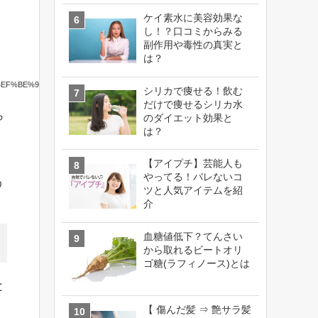
ケイ素水に美容効果な
し！？口コミからみる
副作用や毒性の真実と
は？
BD%B0%EF%BE%92%EF%BD%B2%EF%BD%B8%EF%BE%84%EF%BE%9A%EF%BE%9D%EF
シリカで痩せる！飲む
だけで痩せるシリカ水
ら
のダイエット効果と
は？
【アイプチ】芸能人も
やってる！バレないコ
う
ツと人気アイテムを紹
介
血糖値低下？てんさい
から取れるビートオリ
ゴ糖(ラフィノース)とは
と
【 傷んだ髪 ⇒ 艶サラ髪