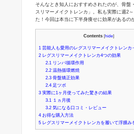
そんなとき知人におすすめされたのが、骨盤
スリマーメイクトレンカ」。私も実際に週2
た！
今回は本当に下半身痩せに効果があるの
Contents
[
hide
]
1
芸能人も愛用のレグスリマーメイクトレンカ
2
レグスリマーメイクトレンカ4つの効果
2.1
リンパ循環作用
2.2
温熱循環燃焼
2.3
骨盤矯正効果
2.4
足ツボ
3
実際に1ヶ月使ってみた驚きの結果
3.1
１ヵ月後
3.2
気になる口コミ・レビュー
4
お得な購入方法
5
レグスリマーメイクトレンカを履いて浮腫み