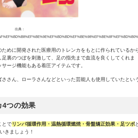
出典：
BE%9A%EF%BD%AF%EF%BD%B8%EF%BE%9E%EF%BD%BD%EF%BE%98%EF%BE%8F%EF%
のために開発された医療用のトレンカをもとに作られているか
し足裏のつぼを刺激して、足の指先まで血流を良くしてくれま
ッサージ機能もある着圧アイテムです。
ばささん、ローラさんなどといった芸能人も使用していたとい
4つの効果
ことで
リンパ循環作用・温熱循環燃焼・骨盤矯正効果・足ツボ
ていきましょう！