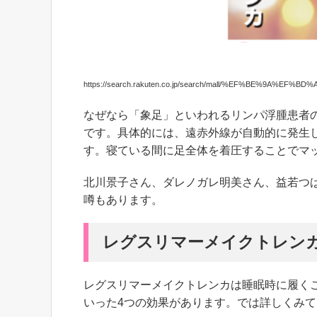
https://search.rakuten.co.jp/search/mall/%EF%
なぜなら「象足」といわれるリンパ浮腫患者
です。具体的には、遠赤外線が自動的に発生
す。寝ている間に足全体を着圧することでマ
北川景子さん、ダレノガレ明美さん、益若つ
噂もあります。
レグスリマーメイクトレンカ
レグスリマーメイクトレンカは睡眠時に履く
いった4つの効果があります。では詳しくみ