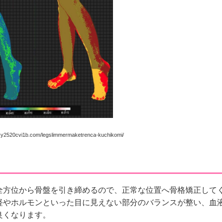
y2520cvi1b.com/legslimmermaketrenca-kuchikomi/
全方位から骨盤を引き締めるので、正常な位置へ骨格矯正して
経やホルモンといった目に見えない部分のバランスが整い、血
良くなります。