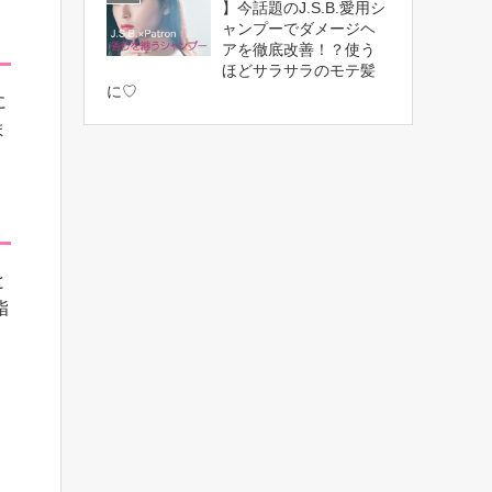
】今話題のJ.S.B.愛用シ
ャンプーでダメージヘ
アを徹底改善！？使う
ほどサラサラのモテ髪
に♡
に
ま
と
脂