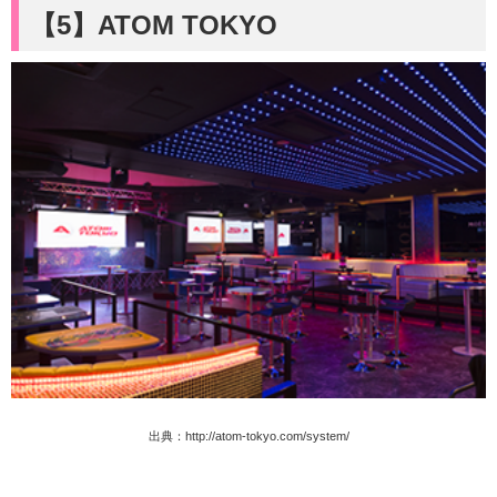
【5】
ATOM TOKYO
出典：
http://atom-tokyo.com/system/