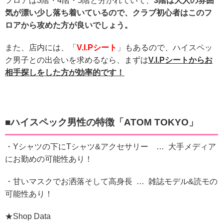
フロアは3階・4階・5階と分かれていて、
3階は大人の雰囲
気が漂い少し落ち着いているので、クラブ初心者はこのフ
ロアから攻めた方が良いでしょう。
また、店内には、「
V.I.Pシート
」もあるので、ハイスペッ
ク男子との出会いを求めるなら、まずは
V.I.Pシートからお
相手探しをした方が効率的です！
■ハイスペック男性の特徴「
ATOM TOKYO
」
・Yシャツの下にTシャツ&アクセサリー … 大手メディア
にお勤めの可能性あり！
・甘いマスクでお洒落そして高身長 … 雑誌モデル&読モの
可能性あり！
★Shop Data