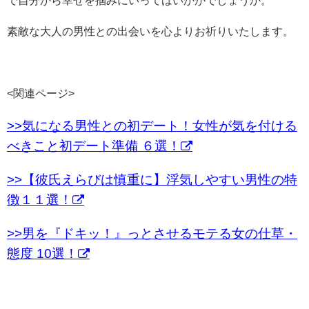
で自分から幸せを掴みにいってはいかがでしょうか。
素敵な大人の男性との出会いを心よりお祈りいたします。
<関連ページ>
>>気になる男性との初デート！女性が気を付ける
べきこと初デート準備 ６選！
>>【彼氏えらびは慎重に】浮気しやすい男性の特
徴１１選！
>>男を『ドキッ！』っとさせるモテる女の仕草・
態度 10選！