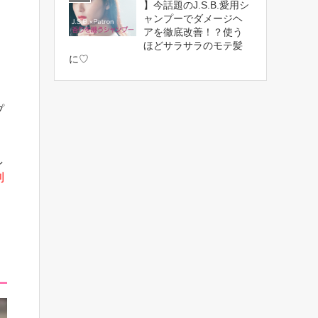
】今話題のJ.S.B.愛用シ
ャンプーでダメージヘ
アを徹底改善！？使う
ほどサラサラのモテ髪
に♡
プ
し
利