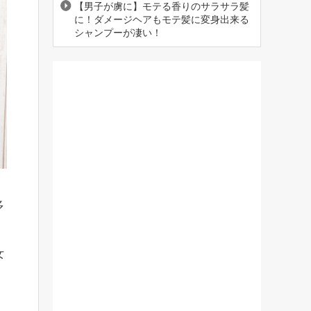
【男子が虜に】モテる香りのサラサラ髪
に！ダメージヘアもモテ髪に変身出来る
シャンプーが凄い！
多
女