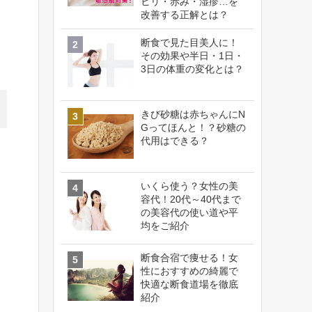
ヒリ・赤み・湿疹…を
改善する正解とは？
断食で見た目美人に！
その効果や半日・1日・
3日の体重の変化とは？
きび砂糖は赤ちゃんにN
Gってほんと！？砂糖の
代用はできる？
いくら使う？女性の美
容代！20代～40代まで
の美容代の使い道や平
均をご紹介
断食合宿で痩せる！女
性におすすめの綺麗で
快適な断食道場を徹底
紹介