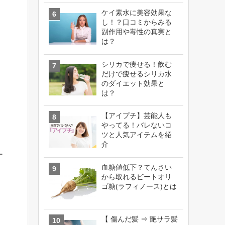
ケイ素水に美容効果な
し！？口コミからみる
副作用や毒性の真実と
は？
シリカで痩せる！飲む
だけで痩せるシリカ水
のダイエット効果と
は？
【アイプチ】芸能人も
やってる！バレないコ
ツと人気アイテムを紹
介
ー
血糖値低下？てんさい
から取れるビートオリ
ゴ糖(ラフィノース)とは
【 傷んだ髪 ⇒ 艶サラ髪