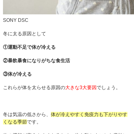
SONY DSC
冬に太る原因として
①運動不足で体が冷える
②暴飲暴食になりがちな食生活
③体が冷える
これらが体を太らせる原因の
大きな3大要因
でしょう。
冬は気温の低さから、
体が冷えやすく免疫力も下がりやす
くなる季節
です。