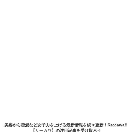
美容から恋愛など女子力を上げる最新情報を続々更新！Re:cawa!!
【リーカワ】の
注目記事
を受け取ろう