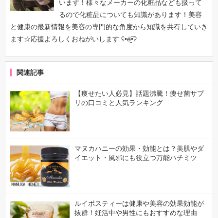
います！様々なメーカーの化粧品なども扱って
るので化粧品についても知識があります！美容
と健康の最新情報を美容の専門的な角度から知識を共有していき
ます☆応援よろしくおねがいします ʕ•ӫ̫͡•ʔ
関連記事
【痩せたい人必見】話題沸騰！痩せ菌サプ
リの口コミと人気ランキング
マヌカハニーの効果・効能とは？美肌やダ
イエット・風邪にも役立つ万能ハチミツ
ルイボスティーは健康や美容の効果効能が
抜群！妊活中や男性にもおすすめな理由