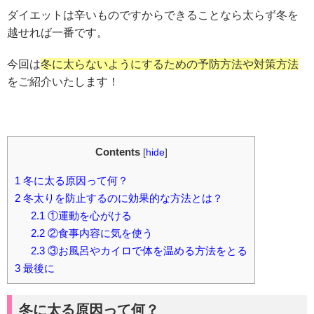
ダイエットは辛いものですからできることなら太らず冬を
越せれば一番です。
今回は
冬に太らないようにするための予防方法や対策方法
をご紹介いたします！
Contents
[
hide
]
1
冬に太る原因って何？
2
冬太りを防止するのに効果的な方法とは？
2.1
①運動を心がける
2.2
②食事内容に気を使う
2.3
③お風呂やカイロで体を温める方法をとる
3
最後に
冬に
太る原因って何？