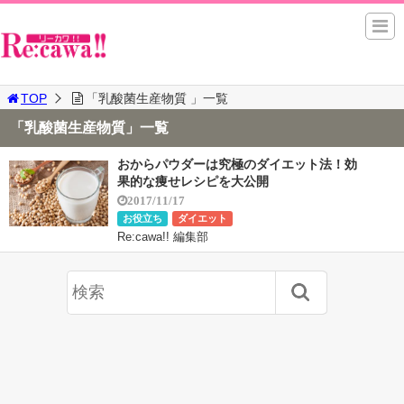
TOP
「乳酸菌生産物質 」一覧
「乳酸菌生産物質」一覧
おからパウダーは究極のダイエット法！効
果的な痩せレシピを大公開
2017/11/17
お役立ち
ダイエット
Re:cawa!! 編集部