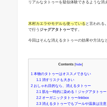
リアルなタトゥーを疑似体験できるような消
木村カエラやモデルも使っている
と言われる
で行う
ジャグアタトゥーで
す。
今回はそんな消えるタトゥーの効果や方法な
Contents
[
hide
]
1
本物のタトゥーはオススメできない
1.1
消すリスクも大きい
2
おしゃれ目的なら、消えるタトゥー
2.1
肌を一時的に染める！ジャグアタトゥー
2.2
オーガニックタトゥー/inkbox
2.3
消えるタトゥーでもプールや温泉は注意