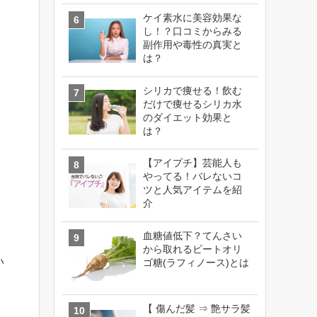
ケイ素水に美容効果な
し！？口コミからみる
副作用や毒性の真実と
は？
シリカで痩せる！飲む
だけで痩せるシリカ水
のダイエット効果と
は？
【アイプチ】芸能人も
やってる！バレないコ
ツと人気アイテムを紹
介
血糖値低下？てんさい
から取れるビートオリ
い
ゴ糖(ラフィノース)とは
【 傷んだ髪 ⇒ 艶サラ髪