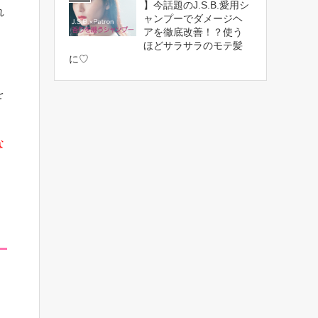
】今話題のJ.S.B.愛用シ
れ
ャンプーでダメージヘ
アを徹底改善！？使う
ほどサラサラのモテ髪
に♡
を
な