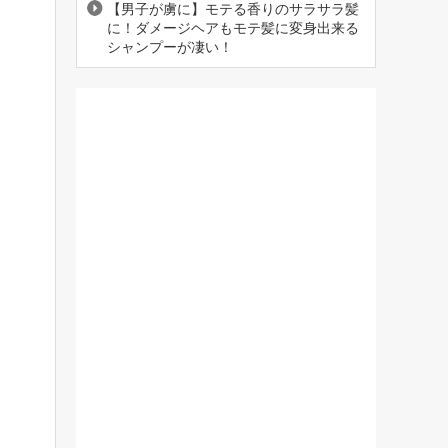
【男子が虜に】モテる香りのサラサラ髪
に！ダメージヘアもモテ髪に変身出来る
シャンプーが凄い！