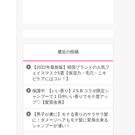
最近の投稿
【2022年最新版】韓国ブランドの人気フ
ェイスマスク5選【保湿力・毛穴・ニキ
ビケアにはコレ！】
保護中: 【いい香り】J.S.B.コラボ限定シ
ャンプーで１日中いい香りでモテ度アッ
プ♡【髪質改善】
【男子が虜に】モテる香りのサラサラ髪
に！ダメージヘアもモテ髪に変身出来る
シャンプーが凄い！