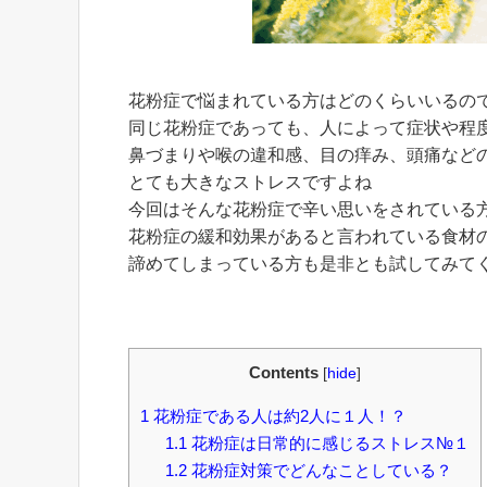
花粉症で悩まれている方はどのくらいいるの
同じ花粉症であっても、人によって症状や程
鼻づまりや喉の違和感、目の痒み、頭痛など
とても大きなストレスですよね
今回はそんな花粉症で辛い思いをされている
花粉症の緩和効果があると言われている食材
諦めてしまっている方も是非とも試してみて
Contents
[
hide
]
1
花粉症である人は約2人に１人！？
1.1
花粉症は日常的に感じるストレス№１
1.2
花粉症対策でどんなことしている？