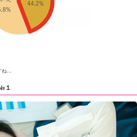
すね…
№１