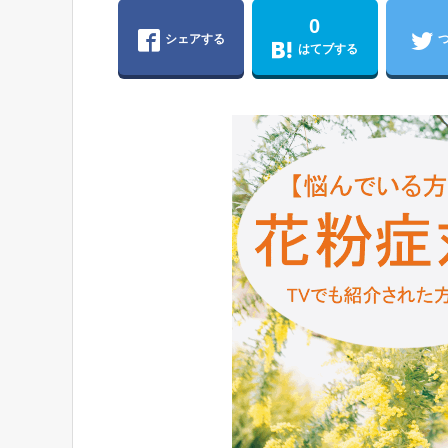
0
シェアする
はてブする