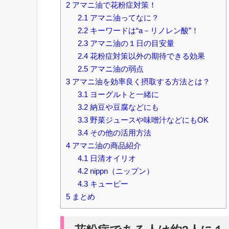
2
アマニ油で花粉症対策！
2.1
アマニ油ってなに？
2.2
キーワードは“a－リノレン酸”！
2.3
アマニ油の１日の目安量
2.4
花粉症対策以外の期待できる効果
2.5
アマニ油の弱点
3
アマニ油を効率良く摂取する方法とは？
3.1
ヨーグルトと一緒に
3.2
納豆や豆腐などにも
3.3
野菜ジュースや味噌汁などにもOK
3.4
その他の活用方法
4
アマニ油の商品紹介
4.1
日清オイリオ
4.2
nippn（ニップン）
4.3
キューピー
5
まとめ