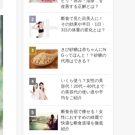
ヒリ・赤み・湿疹…を
改善する正解とは？
断食で見た目美人に！
その効果や半日・1日・
3日の体重の変化とは？
きび砂糖は赤ちゃんにN
Gってほんと！？砂糖の
代用はできる？
いくら使う？女性の美
容代！20代～40代まで
の美容代の使い道や平
均をご紹介
断食合宿で痩せる！女
性におすすめの綺麗で
快適な断食道場を徹底
紹介