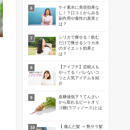
ケイ素水に美容効果な
し！？口コミからみる
副作用や毒性の真実と
は？
シリカで痩せる！飲む
だけで痩せるシリカ水
のダイエット効果と
は？
【アイプチ】芸能人も
やってる！バレないコ
ツと人気アイテムを紹
介
血糖値低下？てんさい
から取れるビートオリ
ゴ糖(ラフィノース)とは
【 傷んだ髪 ⇒ 艶サラ髪