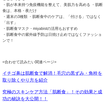
・肌が本来持つ免疫機能を整えて、美肌力を高める ・肌断
食は、本格・夜だけ
・週末の3種類 ・肌断食中のケアは、「付ける」ではなく
「出す」
・肌断食マスク・miyabistの活用もおすすめ
・肌断食中の紫外線予防は日焼け止めではなくファッショ
ンで！
<合わせて読みたい関連ページ>
イチゴ鼻は肌断食で解消！毛穴の黒ずみ・角栓を
取り除くやり方を紹介
究極のスキンケア方法「肌断食」！その効果と成
功の秘訣を大公開！！