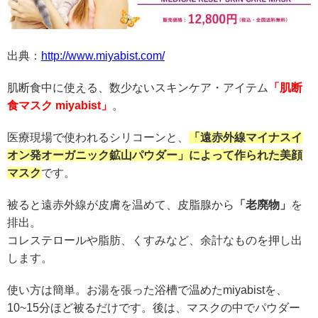
出典：
http://www.miyabist.com/
肌断食中に使える、数少ないスキンケア・アイテム
「肌断
食マスク miyabist」
。
医療現場で使われるシリコーンと、
「遠赤外線マイナスイ
オン発オーガニック鉱山パウダー」によって作られた美顔
マスク
です。
被ると遠赤外線が皮膚を温めて、皮脂腺から
「老廃物」
を
排出。
コレステロールや脂肪、くすみなど、余計なものを押し出
します。
使い方は簡単。お湯を張った浴槽で温めたmiyabistを、
10~15分ほど被るだけです。後は、マスクの中でパウダー